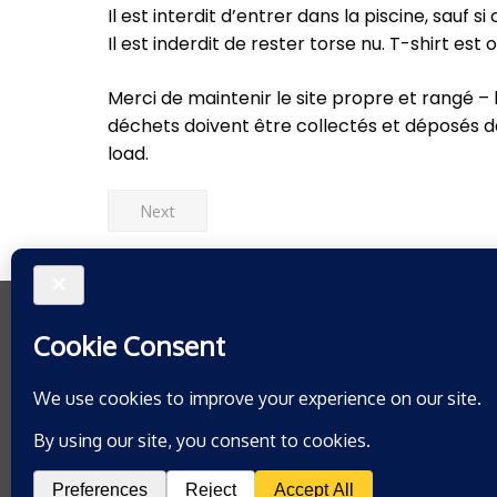
Il est interdit d’entrer dans la piscine, sauf si
Il est inderdit de rester torse nu. T-shirt est
Merci de maintenir le site propre et rangé – le 
déchets doivent être collectés et déposés d
load.
Next
Do-Safety
Health & Safety Risk Management Software.
Support@do-safety.com