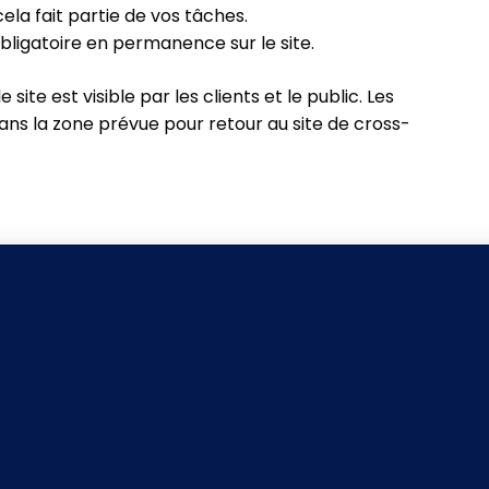
 cela fait partie de vos tâches.
 obligatoire en permanence sur le site.
site est visible par les clients et le public. Les
ans la zone prévue pour retour au site de cross-
Registered with the Information Commissioners Office:
ZB078265